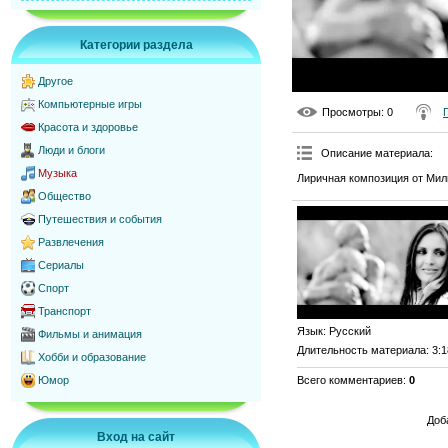
Категории раздела
Другое
Компьютерные игры
Просмотры
: 0
Красота и здоровье
Люди и блоги
Описание материала
:
Музыка
Лиричная композиция от Ми
Общество
Путешествия и события
Развлечения
Сериалы
Спорт
Транспорт
Язык
: Русский
Фильмы и анимация
Длительность материала
: 3:
Хобби и образование
Всего комментариев
:
0
Юмор
Доб
Вход на сайт