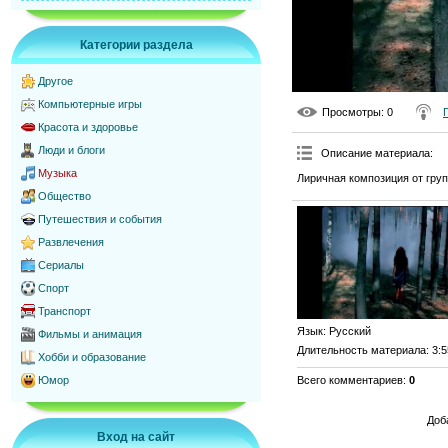
Категории раздела
Другое
Компьютерные игры
Просмотры
: 0
Красота и здоровье
Люди и блоги
Описание материала
:
Музыка
Лиричная композиция от гру
Общество
Путешествия и события
Развлечения
Сериалы
Спорт
Транспорт
Язык
: Русский
Фильмы и анимация
Длительность материала
: 3:
Хобби и образование
Всего комментариев
:
0
Юмор
Доб
Вход на сайт