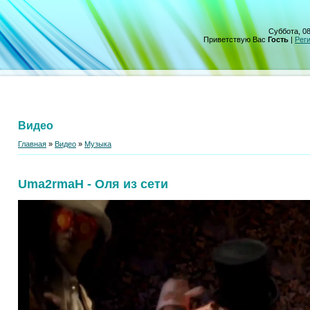
Суббота, 08
Приветствую Вас
Гость
|
Рег
Видео
Главная
»
Видео
»
Музыка
Uma2rmaH - Оля из сети