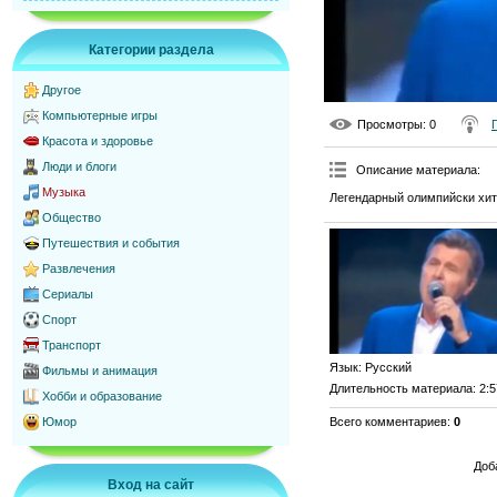
Категории раздела
Другое
Компьютерные игры
Просмотры
: 0
Красота и здоровье
Люди и блоги
Описание материала
:
Музыка
Легендарный олимпийски хит
Общество
Путешествия и события
Развлечения
Сериалы
Спорт
Транспорт
Язык
: Русский
Фильмы и анимация
Длительность материала
: 2:
Хобби и образование
Всего комментариев
:
0
Юмор
Доб
Вход на сайт