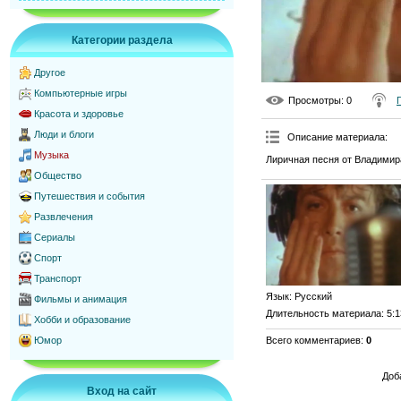
Категории раздела
Другое
Компьютерные игры
Просмотры
: 0
Красота и здоровье
Люди и блоги
Описание материала
:
Музыка
Лиричная песня от Владимир
Общество
Путешествия и события
Развлечения
Сериалы
Спорт
Транспорт
Язык
: Русский
Фильмы и анимация
Длительность материала
: 5:
Хобби и образование
Всего комментариев
:
0
Юмор
Доб
Вход на сайт