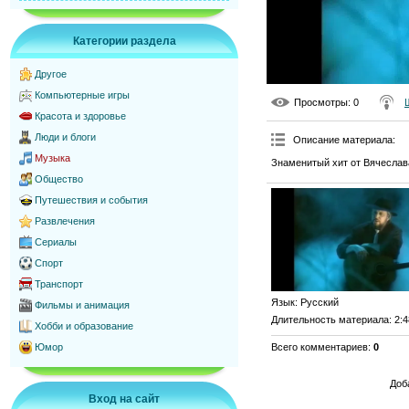
Категории раздела
Другое
Компьютерные игры
Просмотры
: 0
Красота и здоровье
Люди и блоги
Описание материала
:
Музыка
Знаменитый хит от Вячеслав
Общество
Путешествия и события
Развлечения
Сериалы
Спорт
Транспорт
Язык
: Русский
Фильмы и анимация
Длительность материала
: 2:
Хобби и образование
Всего комментариев
:
0
Юмор
Доб
Вход на сайт