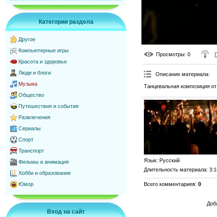
Категории раздела
Другое
Компьютерные игры
Просмотры
: 0
Красота и здоровье
Люди и блоги
Описание материала
:
Музыка
Танцевальная композиция от
Общество
Путешествия и события
Развлечения
Сериалы
Спорт
Транспорт
Язык
: Русский
Фильмы и анимация
Длительность материала
: 3:
Хобби и образование
Всего комментариев
:
0
Юмор
Доб
Вход на сайт