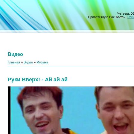
Четверг, 06
Приветствую Вас
Гость
|
Рег
Видео
Главная
»
Видео
»
Музыка
Руки Вверх! - Ай ай ай