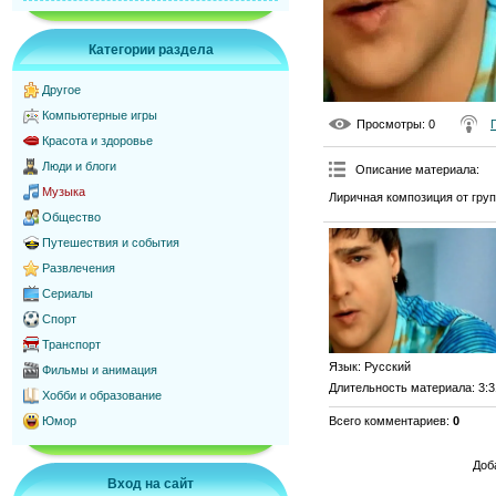
Категории раздела
Другое
Компьютерные игры
Просмотры
: 0
Красота и здоровье
Люди и блоги
Описание материала
:
Музыка
Лиричная композиция от гр
Общество
Путешествия и события
Развлечения
Сериалы
Спорт
Транспорт
Язык
: Русский
Фильмы и анимация
Длительность материала
: 3:
Хобби и образование
Всего комментариев
:
0
Юмор
Доб
Вход на сайт