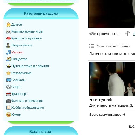
Категории раздела
Другое
Компьютерные игры
Просмотры
: 0
Красота и здоровье
Люди и блоги
Описание материала
:
Музыка
Лиричная композиция от групп
Общество
Путешествия и события
Развлечения
Сериалы
Спорт
Транспорт
Язык
: Русский
Фильмы и анимация
Длительность материала
: 3:
Хобби и образование
Всего комментариев
:
0
Юмор
Доб
Вход на сайт