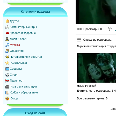
Категории раздела
Другое
Компьютерные игры
Просмотры
: 0
Красота и здоровье
Люди и блоги
Описание материала
:
Музыка
Лиричная композиция от групп
Общество
Путешествия и события
Развлечения
Сериалы
Спорт
Транспорт
Язык
: Русский
Фильмы и анимация
Длительность материала
: 3:
Хобби и образование
Всего комментариев
:
0
Юмор
Доб
Вход на сайт