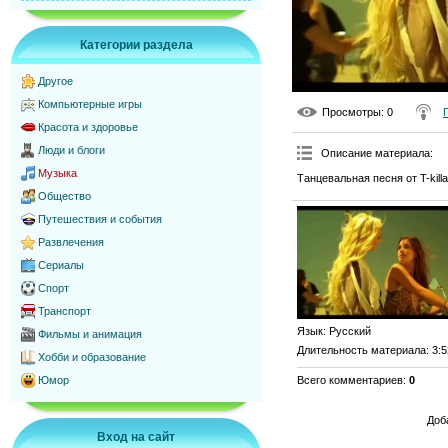
Категории раздела
Другое
Компьютерные игры
Просмотры
: 0
Красота и здоровье
Люди и блоги
Описание материала
:
Музыка
Танцевальная песня от T-kill
Общество
Путешествия и события
Развлечения
Сериалы
Спорт
Транспорт
Язык
: Русский
Фильмы и анимация
Длительность материала
: 3:
Хобби и образование
Всего комментариев
:
0
Юмор
Доб
Вход на сайт