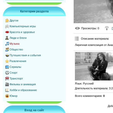
Категории раздела
Другое
Компьютерные игры
Просмотры
: 0
Красота и здоровье
Люди и блоги
Описание материала
:
Музыка
Лиричная композиция от Анас
Общество
Путешествия и события
Развлечения
Сериалы
Спорт
Транспорт
Язык
: Русский
Фильмы и анимация
Длительность материала
: 3:
Хобби и образование
Всего комментариев
:
0
Юмор
Доб
Вход на сайт