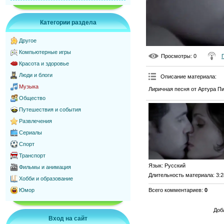
Категории раздела
Другое
Компьютерные игры
Просмотры
: 0
Красота и здоровье
Люди и блоги
Описание материала
:
Музыка
Лиричная песня от Артура П
Общество
Путешествия и события
Развлечения
Сериалы
Спорт
Транспорт
Язык
: Русский
Фильмы и анимация
Длительность материала
: 3:
Хобби и образование
Всего комментариев
:
0
Юмор
Доб
Вход на сайт