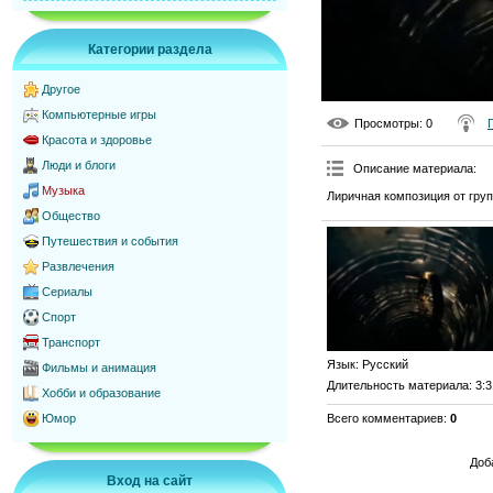
Категории раздела
Другое
Компьютерные игры
Просмотры
: 0
Красота и здоровье
Люди и блоги
Описание материала
:
Музыка
Лиричная композиция от гру
Общество
Путешествия и события
Развлечения
Сериалы
Спорт
Транспорт
Язык
: Русский
Фильмы и анимация
Длительность материала
: 3:
Хобби и образование
Всего комментариев
:
0
Юмор
Доб
Вход на сайт