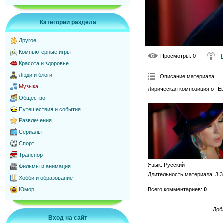
Категории раздела
Другое
Компьютерные игры
Просмотры
: 0
Красота и здоровье
Люди и блоги
Описание материала
:
Музыка
Лирическая композиция от Е
Общество
Путешествия и события
Развлечения
Сериалы
Спорт
Транспорт
Язык
: Русский
Фильмы и анимация
Длительность материала
: 3:
Хобби и образование
Всего комментариев
:
0
Юмор
Доб
Вход на сайт