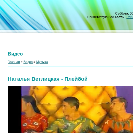
Суббота, 08
Приветствую Вас
Гость
|
Рег
Видео
Главная
»
Видео
»
Музыка
Наталья Ветлицкая - Плейбой