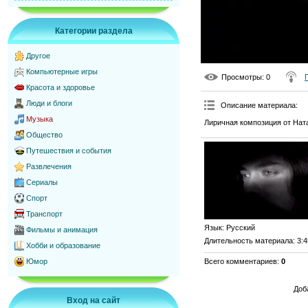
Категории раздела
Другое
Компьютерные игры
Просмотры
: 0
Красота и здоровье
Люди и блоги
Описание материала
:
Музыка
Лиричная композиция от Нат
Общество
Путешествия и события
Развлечения
Сериалы
Спорт
Транспорт
Язык
: Русский
Фильмы и анимация
Длительность материала
: 3:
Хобби и образование
Всего комментариев
:
0
Юмор
Доб
Вход на сайт