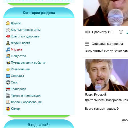
Категории раздела
Другое
Компьютерные игры
Просмотры
: 0
Красота и здоровье
Люди и блоги
Описание материала
:
Музыка
Знаменитый хит от Вячеслав
Общество
Путешествия и события
Развлечения
Сериалы
Спорт
Транспорт
Язык
: Русский
Фильмы и анимация
Длительность материала
: 3:
Хобби и образование
Всего комментариев
:
0
Юмор
Доб
Вход на сайт