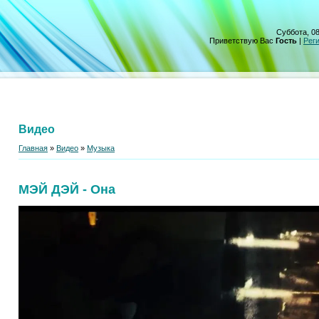
Суббота, 08
Приветствую Вас
Гость
|
Рег
Видео
Главная
»
Видео
»
Музыка
МЭЙ ДЭЙ - Она