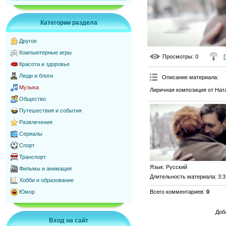
Категории раздела
Другое
Компьютерные игры
Просмотры
: 0
Красота и здоровье
Люди и блоги
Описание материала
:
Музыка
Лиричная композиция от Нат
Общество
Путешествия и события
Развлечения
Сериалы
Спорт
Транспорт
Язык
: Русский
Фильмы и анимация
Длительность материала
: 3:
Хобби и образование
Всего комментариев
:
0
Юмор
Доб
Вход на сайт