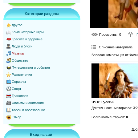
Категории раздела
Другое
Компьютерные игры
Просмотры
: 0
Красота и здоровье
Люди и блоги
Описание материала
:
Музыка
Веселая композиция от Фили
Общество
Путешествия и события
Развлечения
Сериалы
Спорт
Транспорт
Язык
: Русский
Фильмы и анимация
Длительность материала
: 3:
Хобби и образование
Всего комментариев
:
0
Юмор
Доб
Вход на сайт