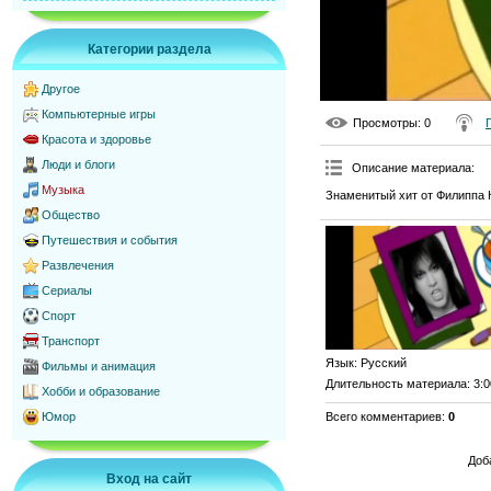
Категории раздела
Другое
Компьютерные игры
Просмотры
: 0
Красота и здоровье
Люди и блоги
Описание материала
:
Музыка
Знаменитый хит от Филиппа 
Общество
Путешествия и события
Развлечения
Сериалы
Спорт
Транспорт
Язык
: Русский
Фильмы и анимация
Длительность материала
: 3:
Хобби и образование
Всего комментариев
:
0
Юмор
Доб
Вход на сайт