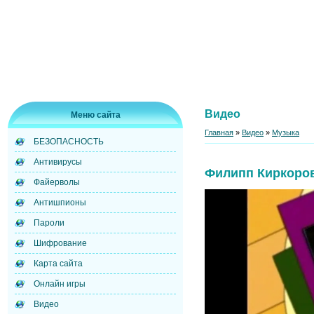
Видео
Меню сайта
Главная
»
Видео
»
Музыка
БЕЗОПАСНОСТЬ
Антивирусы
Филипп Киркоров
Файерволы
Антишпионы
Пароли
Шифрование
Карта сайта
Онлайн игры
Видео