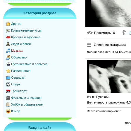
Категории раздела
Другое
Компьютерные игры
Просмотры
: 0
Красота и здоровье
Люди и блоги
Описание материала
:
Музыка
Лирическая песня от Кристи
Общество
Путешествия и события
Развлечения
Сериалы
Спорт
Транспорт
Язык
: Русский
Фильмы и анимация
Длительность материала
: 4:
Хобби и образование
Всего комментариев
:
0
Юмор
Доб
Вход на сайт