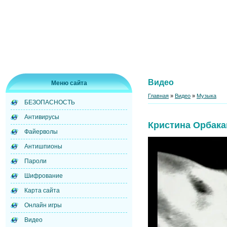
Видео
Меню сайта
Главная
»
Видео
»
Музыка
БЕЗОПАСНОСТЬ
Антивирусы
Кристина Орбакай
Файерволы
Антишпионы
Пароли
Шифрование
Карта сайта
Онлайн игры
Видео