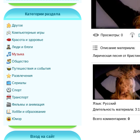
Категории раздела
Другое
Компьютерные игры
Просмотры
: 0
Красота и здоровье
Люди и блоги
Описание материала
:
Музыка
Лирическая песня от Кристи
Общество
Путешествия и события
Развлечения
Сериалы
Спорт
Транспорт
Язык
: Русский
Фильмы и анимация
Длительность материала
: 3:
Хобби и образование
Всего комментариев
:
0
Юмор
Доб
Вход на сайт