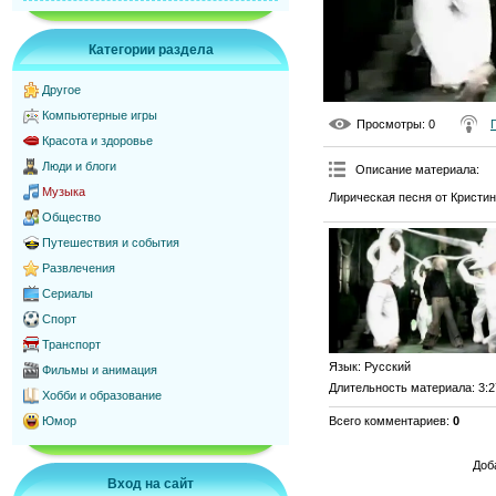
Категории раздела
Другое
Компьютерные игры
Просмотры
: 0
Красота и здоровье
Люди и блоги
Описание материала
:
Музыка
Лирическая песня от Кристи
Общество
Путешествия и события
Развлечения
Сериалы
Спорт
Транспорт
Язык
: Русский
Фильмы и анимация
Длительность материала
: 3:
Хобби и образование
Всего комментариев
:
0
Юмор
Доб
Вход на сайт