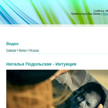
Суббота, 08
Приветствую Вас
Гость
|
Рег
Видео
Главная
»
Видео
»
Музыка
Наталья Подольская - Интуиция