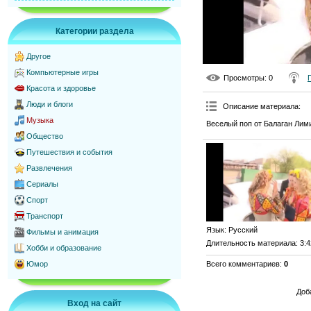
Категории раздела
Другое
Компьютерные игры
Просмотры
: 0
Красота и здоровье
Люди и блоги
Описание материала
:
Музыка
Веселый поп от Балаган Лим
Общество
Путешествия и события
Развлечения
Сериалы
Спорт
Транспорт
Язык
: Русский
Фильмы и анимация
Длительность материала
: 3:
Хобби и образование
Всего комментариев
:
0
Юмор
Доб
Вход на сайт