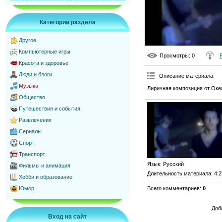
Категории раздела
Другое
Компьютерные игры
Просмотры
: 0
Красота и здоровье
Люди и блоги
Описание материала
:
Музыка
Лиричная композиция от Оке
Общество
Путешествия и события
Развлечения
Сериалы
Спорт
Транспорт
Язык
: Русский
Фильмы и анимация
Длительность материала
: 4:
Хобби и образование
Всего комментариев
:
0
Юмор
Доб
Вход на сайт