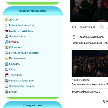
Категории раздела
Другое
Компьютерные игры
Просмотры
: 0
Красота и здоровье
Люди и блоги
Описание материала
:
Музыка
Лиричная композиция от Сер
Общество
Путешествия и события
Развлечения
Сериалы
Спорт
Транспорт
Язык
: Русский
Фильмы и анимация
Длительность материала
: 4:
Хобби и образование
Всего комментариев
:
0
Юмор
Доб
Вход на сайт