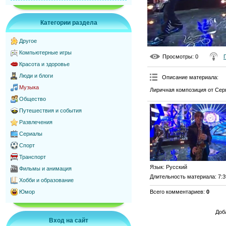
Категории раздела
Другое
Компьютерные игры
Просмотры
: 0
Красота и здоровье
Люди и блоги
Описание материала
:
Музыка
Лиричная композиция от Сер
Общество
Путешествия и события
Развлечения
Сериалы
Спорт
Транспорт
Язык
: Русский
Фильмы и анимация
Длительность материала
: 7:
Хобби и образование
Всего комментариев
:
0
Юмор
Доб
Вход на сайт