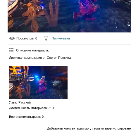
Просмотры
: 0
Поп-музыка
Описание материала
:
Лиричная композиция от Сергея Пенкина.
Язык
: Русский
Длительность материала
: 3:11
Всего комментариев
:
0
Добавлять комментарии могут только зарегистрирован