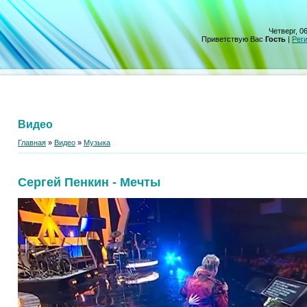
Четверг, 06
Приветствую Вас
Гость
|
Рег
Видео
Главная
»
Видео
»
Музыка
Сергей Пенкин - Мечты