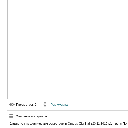
Просмотры
: 0
Рок-музыка
Описание материала
:
Концерт с симфоническим оркестром в Crocus City Hall (23.11.2013 г.). Настя П