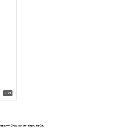
5:23
олева — Вниз по течению неба.