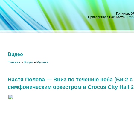
Пятница, 07
Приветствую Вас
Гость
|
Рег
Видео
Главная
»
Видео
»
Музыка
Настя Полева — Вниз по течению неба (Би-2 с
симфоническим оркестром в Crocus City Hall 2