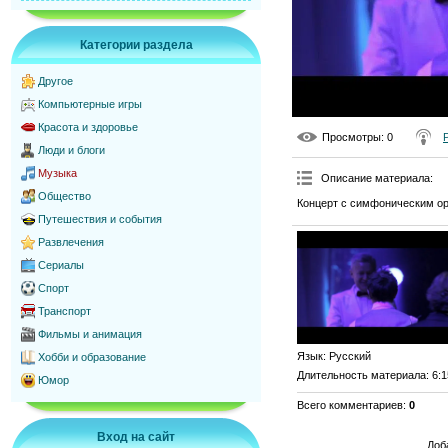
Категории раздела
Другое
Компьютерные игры
Красота и здоровье
Просмотры
: 0
Люди и блоги
Музыка
Описание материала
:
Общество
Концерт с симфоническим орке
Путешествия и события
Развлечения
Сериалы
Спорт
Транспорт
Фильмы и анимация
Язык
: Русский
Хобби и образование
Длительность материала
: 6:
Юмор
Всего комментариев
:
0
Вход на сайт
Доб