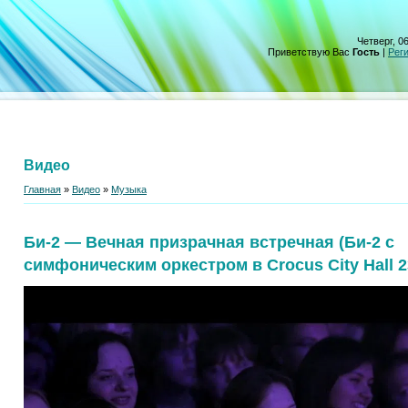
Четверг, 06
Приветствую Вас
Гость
|
Рег
Видео
Главная
»
Видео
»
Музыка
Би-2 — Вечная призрачная встречная (Би-2 с
симфоническим оркестром в Crocus City Hall 2