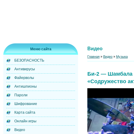
Видео
Меню сайта
Главная
»
Видео
»
Музыка
БЕЗОПАСНОСТЬ
Антивирусы
Би-2 — Шамбала (
Файерволы
«Содружество акт
Антишпионы
Пароли
Шифрование
Карта сайта
Онлайн игры
Видео