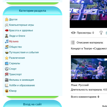
Категории раздела
Другое
Компьютерные игры
Красота и здоровье
Просмотры
: 0
Люди и блоги
Музыка
Описание материала
:
Общество
Концерт в Театре «Содружест
Путешествия и события
Развлечения
Сериалы
Спорт
Транспорт
Фильмы и анимация
Язык
: Русский
Хобби и образование
Длительность материала
: 4:
Юмор
Всего комментариев
:
0
Вход на сайт
Доб