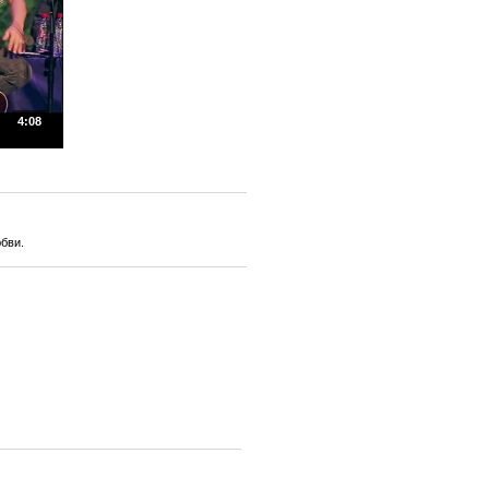
4:08
юбви.