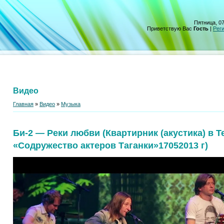
Пятница, 07
Приветствую Вас
Гость
|
Рег
Видео
Главная
»
Видео
»
Музыка
Би-2 — Реки любви (Квартирник (акустика) в Т
«Содружество актеров Таганки»17052013 г)