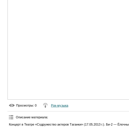
Просмотры
: 0
Рок-музыка
Описание материала
:
Концерт в Театре «Содружество актеров Таганки» (17.05.2013 г.). Би-2 — Ёлочны