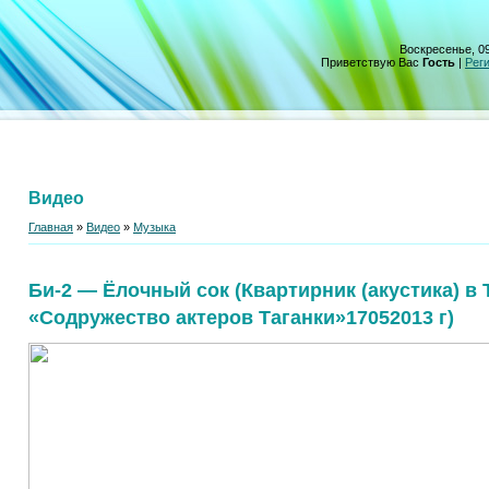
Воскресенье, 09
Приветствую Вас
Гость
|
Рег
Видео
Главная
»
Видео
»
Музыка
Би-2 — Ёлочный сок (Квартирник (акустика) в 
«Содружество актеров Таганки»17052013 г)