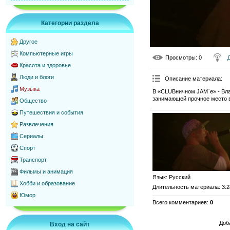
Категории раздела
Другое
Компьютерные игры
Просмотры
: 0
Красота и здоровье
Люди и блоги
Описание материала
:
Музыка
В «CLUBничном JAM`е» - Вла
занимающей прочное место в 
Общество
Путешествия и события
Развлечения
Сериалы
Спорт
Транспорт
Фильмы и анимация
Язык
: Русский
Хобби и образование
Длительность материала
: 3:
Юмор
Всего комментариев
:
0
Доб
Вход на сайт