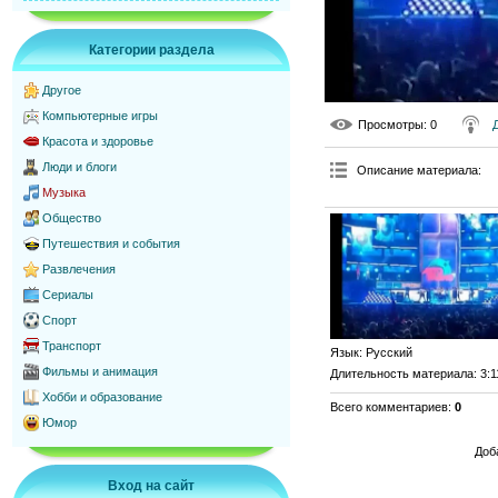
Категории раздела
Другое
Компьютерные игры
Просмотры
: 0
Красота и здоровье
Люди и блоги
Описание материала
:
Музыка
Общество
Путешествия и события
Развлечения
Сериалы
Спорт
Транспорт
Язык
: Русский
Фильмы и анимация
Длительность материала
: 3:1
Хобби и образование
Всего комментариев
:
0
Юмор
Доб
Вход на сайт