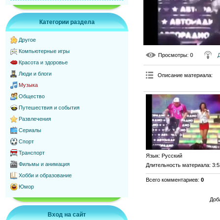
Категории раздела
Другое
Компьютерные игры
Просмотры
: 0
Красота и здоровье
Люди и блоги
Описание материала
:
Музыка
Общество
Путешествия и события
Развлечения
Сериалы
Спорт
Транспорт
Язык
: Русский
Фильмы и анимация
Длительность материала
: 3:
Хобби и образование
Всего комментариев
:
0
Юмор
Доб
Вход на сайт