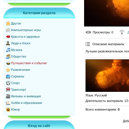
Категории раздела
Другое
Компьютерные игры
Просмотры
: 0
Красота и здоровье
Люди и блоги
Описание материала
:
Музыка
Лучшее развлекательное тел
Общество
Путешествия и события
Развлечения
Сериалы
Спорт
Транспорт
Язык
: Русский
Фильмы и анимация
Длительность материала
: 13
Хобби и образование
Всего комментариев
:
0
Юмор
Доб
Вход на сайт