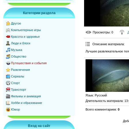
Категории раздела
Другое
Компьютерные игры
Просмотры
: 0
Красота и здоровье
Люди и блоги
Описание материала
:
Музыка
Лучшее развлекательное тел
Общество
Путешествия и события
Развлечения
Сериалы
Спорт
Транспорт
Язык
: Русский
Фильмы и анимация
Длительность материала
: 13
Хобби и образование
Всего комментариев
:
0
Юмор
Доб
Вход на сайт