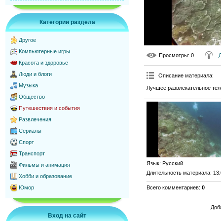
Категории раздела
Другое
Компьютерные игры
Просмотры
: 0
Красота и здоровье
Люди и блоги
Описание материала
:
Музыка
Лучшее развлекательное тел
Общество
Путешествия и события
Развлечения
Сериалы
Спорт
Транспорт
Язык
: Русский
Фильмы и анимация
Длительность материала
: 13
Хобби и образование
Всего комментариев
:
0
Юмор
Доб
Вход на сайт