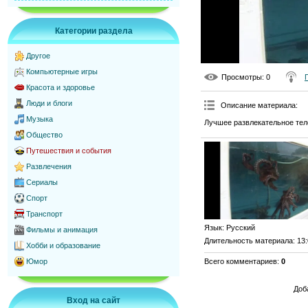
Категории раздела
Другое
Компьютерные игры
Просмотры
: 0
Красота и здоровье
Люди и блоги
Описание материала
:
Музыка
Лучшее развлекательное тел
Общество
Путешествия и события
Развлечения
Сериалы
Спорт
Транспорт
Язык
: Русский
Фильмы и анимация
Длительность материала
: 13
Хобби и образование
Всего комментариев
:
0
Юмор
Доб
Вход на сайт