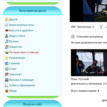
Категории раздела
Другое
Компьютерные игры
Просмотры
: 0
Красота и здоровье
Люди и блоги
Описание материала
:
Музыка
Лучшее развлекательное тел
Общество
Путешествия и события
Развлечения
Сериалы
Спорт
Транспорт
Язык
: Русский
Фильмы и анимация
Длительность материала
: 13
Хобби и образование
Всего комментариев
:
0
Юмор
Доб
Вход на сайт