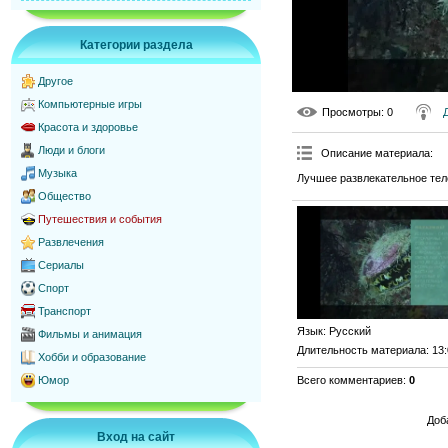
Категории раздела
Другое
Компьютерные игры
Просмотры
: 0
Красота и здоровье
Люди и блоги
Описание материала
:
Музыка
Лучшее развлекательное тел
Общество
Путешествия и события
Развлечения
Сериалы
Спорт
Транспорт
Язык
: Русский
Фильмы и анимация
Длительность материала
: 13
Хобби и образование
Всего комментариев
:
0
Юмор
Доб
Вход на сайт