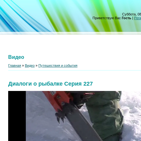
Суббота, 08
Приветствую Вас
Гость
|
Рег
Видео
Главная
»
Видео
»
Путешествия и события
Диалоги о рыбалке Серия 227