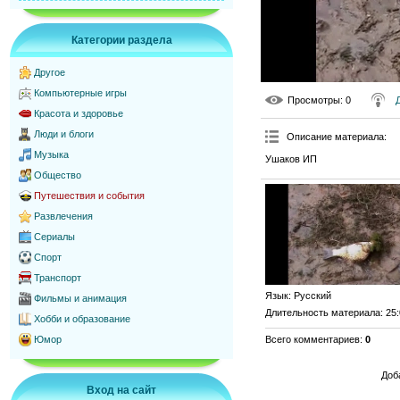
Категории раздела
Другое
Компьютерные игры
Просмотры
: 0
Красота и здоровье
Люди и блоги
Описание материала
:
Музыка
Ушаков ИП
Общество
Путешествия и события
Развлечения
Сериалы
Спорт
Транспорт
Язык
: Русский
Фильмы и анимация
Длительность материала
: 25
Хобби и образование
Всего комментариев
:
0
Юмор
Доб
Вход на сайт