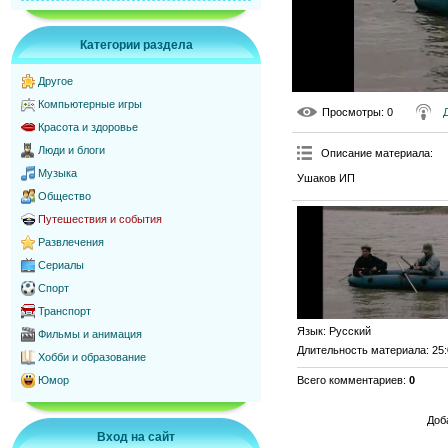
Категории раздела
Другое
Компьютерные игры
Просмотры
: 0
Красота и здоровье
Люди и блоги
Описание материала
:
Музыка
Ушаков ИП
Общество
Путешествия и события
Развлечения
Сериалы
Спорт
Транспорт
Язык
: Русский
Фильмы и анимация
Длительность материала
: 25
Хобби и образование
Всего комментариев
:
0
Юмор
Доб
Вход на сайт